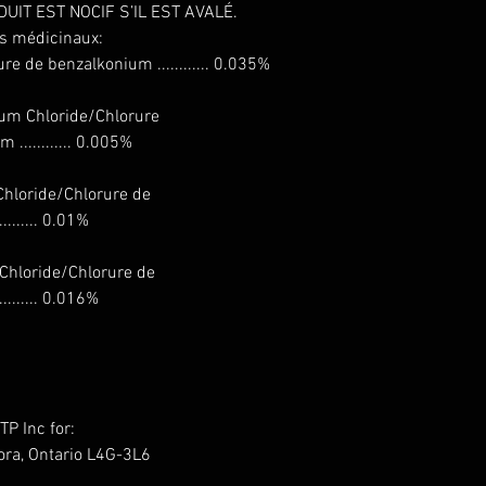
UIT EST NOCIF S’IL EST AVALÉ.
ts médicinaux:
e de benzalkonium ............ 0.035%
um Chloride/Chlorure
........... 0.005%
hloride/Chlorure de
...... 0.01%
hloride/Chlorure de
....... 0.016%
P Inc for:
ora, Ontario L4G-3L6