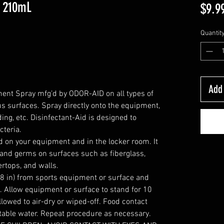
- 210mL
$9.9
Quantit
Add 
ent Spray mfg’d by ODOR-AID on all types of
 surfaces. Spray directly onto the equipment,
ding, etc. Disinfectant-Aid is designed to
cteria.
d on your equipment and in the locker room. It
a and germs on surfaces such as fiberglass,
tertops, and walls.
 8 in) from sports equipment or surface and
. Allow equipment or surface to stand for 10
lowed to air-dry or wiped-off. Food contact
table water. Repeat procedure as necessary.