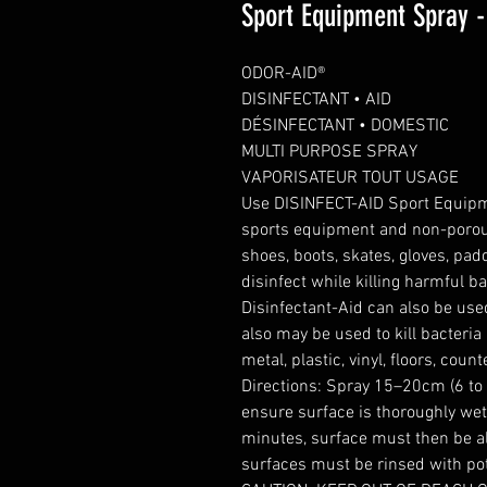
Sport Equipment Spray 
ODOR-AID®
DISINFECTANT • AID
DÉSINFECTANT • DOMESTIC
MULTI PURPOSE SPRAY
VAPORISATEUR TOUT USAGE
Use DISINFECT-AID Sport Equipm
sports equipment and non-porous
shoes, boots, skates, gloves, pad
disinfect while killing harmful ba
Disinfectant-Aid can also be use
also may be used to kill bacteri
metal, plastic, vinyl, floors, coun
Directions: Spray 15–20cm (6 to
ensure surface is thoroughly wet
minutes, surface must then be al
surfaces must be rinsed with po