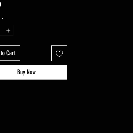
Price
9
y
*
to Cart
Buy Now