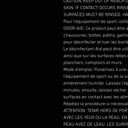
CAUTION: KEEP OUT OF REACH O
SKIN. IF CONTACT OCCURS RIN
SURFACES MUST BE RINSED. H
Pour l’équipement de sport, utili
ODOR-AID. Ce produit peut être 
chaussures, bottes, patins, gant
pour désinfecter et tuer les bact
Le désinfectant-Aid peut être uti
ainsi que sur les surfaces telles 
planchers, comptoirs et murs.
Mode d’emploi: Pulvérisez à une 
l’équipement de sport ou de la s
entièrement humide. Laissez l’é
minutes; ensuite, laissez sécher 
surfaces en contact avec les alim
Répétez la procédure si nécessai
ATTENTION: TENIR HORS DE POR
AVEC LES YEUX OU LA PEAU. EN
PEAU AVEC DE L’EAU. LES SUR