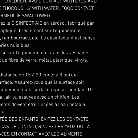
F CHILDREN. AVOID CONTACT WITH EYES AND
SE THOROUGHLY WITH WATER. FOOD CONTACT
ARMFUL IF SWALLOWED.
sez le DISINFECT-AID en aérosol, fabriqué par
appliqué directement sur l’équipement,
s, rembourrage, etc. Le désinfectant est conçu
éries nuisibles.
lisé sur l’équipement et dans les vestiaires,
que fibre de verre, métal, plastique, vinyle,
distance de 15 à 20 cm (6 à 8 po) de
urface. Assurez-vous que la surface soit
quipement ou la surface reposer pendant 10
à l’air ou essuyez avec un chiffon. Les
ents doivent être rincées à l’eau potable.
re.
TÉE DES ENFANTS. ÉVITEZ LES CONTACTS
 CAS DE CONTACT, RINCEZ LES YEUX OU LA
FACES EN CONTACT AVEC LES ALIMENTS