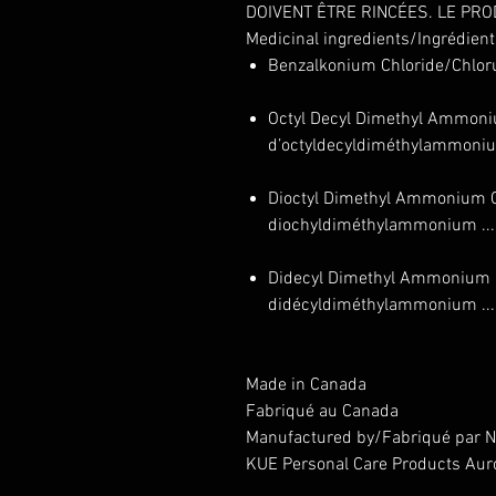
DOIVENT ÊTRE RINCÉES. LE PROD
Medicinal ingredients/Ingrédien
Benzalkonium Chloride/Chlorur
Octyl Decyl Dimethyl Ammoni
d’octyldecyldiméthylammonium .
Dioctyl Dimethyl Ammonium C
diochyldiméthylammonium ......
Didecyl Dimethyl Ammonium C
didécyldiméthylammonium .....
Made in Canada
Fabriqué au Canada
Manufactured by/Fabriqué par NT
KUE Personal Care Products Aur